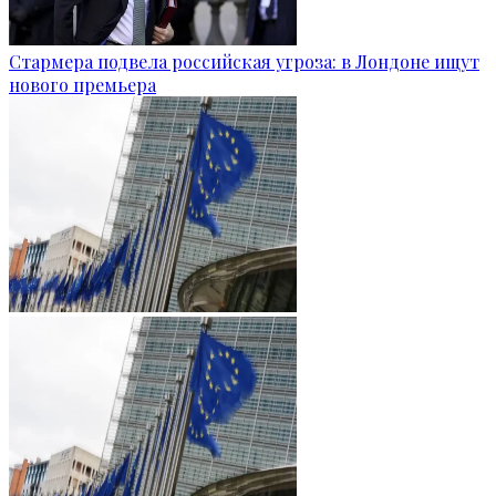
Стармера подвела российская угроза: в Лондоне ищут
нового премьера