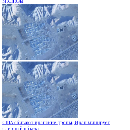
Молдовы
США сбивают иранские дроны, Иран минирует
ядерный объект