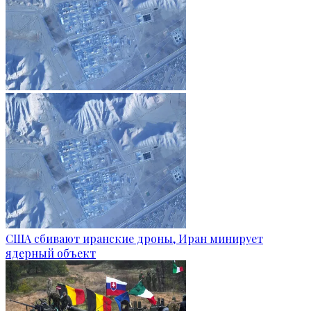
США сбивают иранские дроны, Иран минирует
ядерный объект