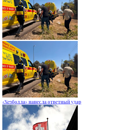
«Хезболла» нанесла ответный удар