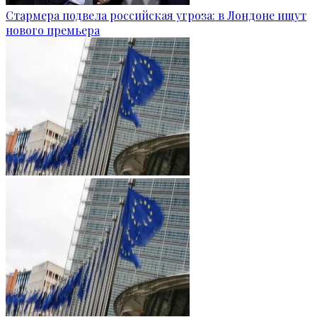
Стармера подвела российская угроза: в Лондоне ищут
нового премьера