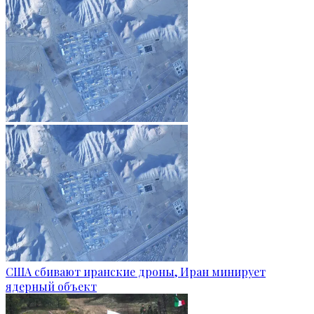
США сбивают иранские дроны, Иран минирует
ядерный объект