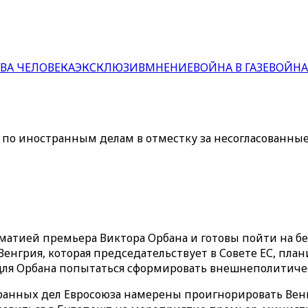
ВА ЧЕЛОВЕКА
ЭКСКЛЮЗИВ
МНЕНИЕ
ВОЙНА В ГАЗЕ
ВОЙНА
по иностранным делам в отместку за несогласованные
оматией премьера Виктора Орбана и готовы пойти на 
енгрия, которая председательствует в Совете ЕС, пла
для Орбана попытаться сформировать внешнеполитичес
странных дел Евросоюза намерены проигнорировать Ве