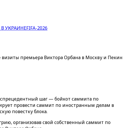
 В УКРАИНЕ
FIFA-2026
 визиты премьера Виктора Орбана в Москву и Пекин
беспрецедентный шаг — бойкот саммита по
нирует провести саммит по иностранным делам в
кую повестку блока.
нгрию, организовав свой собственный саммит по