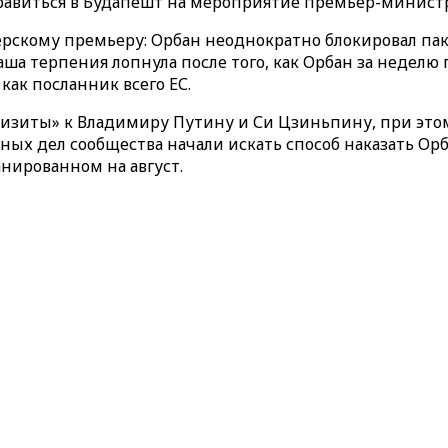
правиться в Будапешт на мероприятие премьер-министр
нгерскому премьеру: Орбан неоднократно блокировал п
ша терпения лопнула после того, как Орбан за неделю 
как посланник всего ЕС.
 визиты» к Владимиру Путину и Си Цзиньпину, при это
ых дел сообщества начали искать способ наказать Орб
анированном на август.