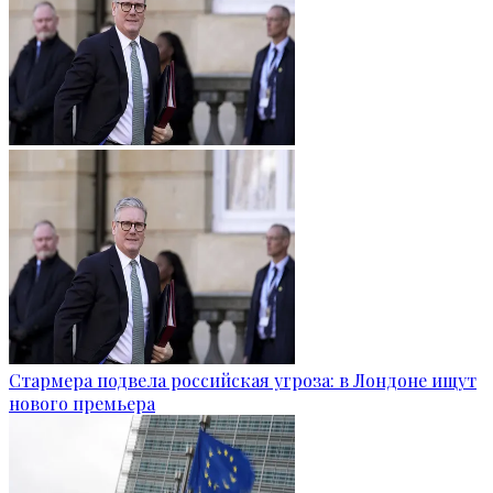
Стармера подвела российская угроза: в Лондоне ищут
нового премьера