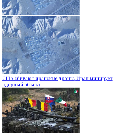
США сбивают иранские дроны, Иран минирует
ядерный объект