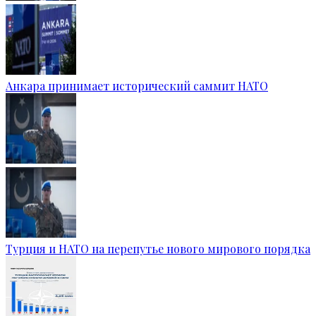
Анкара принимает исторический саммит НАТО
Турция и НАТО на перепутье нового мирового порядка