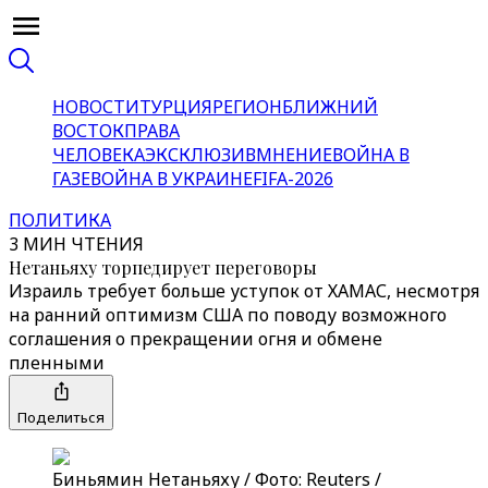
НОВОСТИ
ТУРЦИЯ
РЕГИОН
БЛИЖНИЙ
ВОСТОК
ПРАВА
ЧЕЛОВЕКА
ЭКСКЛЮЗИВ
МНЕНИЕ
ВОЙНА В
ГАЗЕ
ВОЙНА В УКРАИНЕ
FIFA-2026
ПОЛИТИКА
3 МИН ЧТЕНИЯ
Нетаньяху торпедирует переговоры
Израиль требует больше уступок от ХАМАС, несмотря
на ранний оптимизм США по поводу возможного
соглашения о прекращении огня и обмене
пленными
Поделиться
Биньямин Нетаньяху / Фото: Reuters /