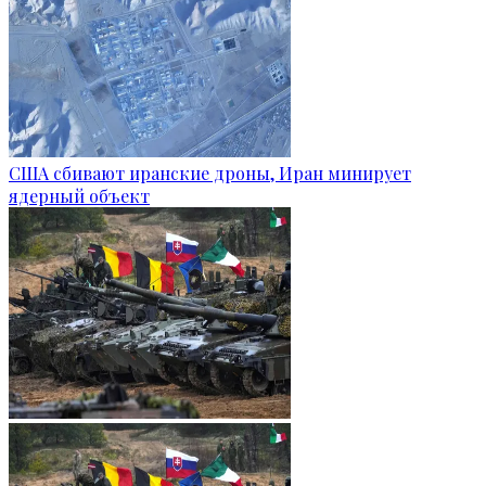
США сбивают иранские дроны, Иран минирует
ядерный объект