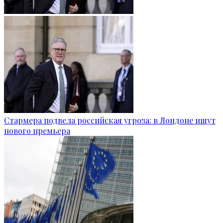
Стармера подвела российская угроза: в Лондоне ищут
нового премьера