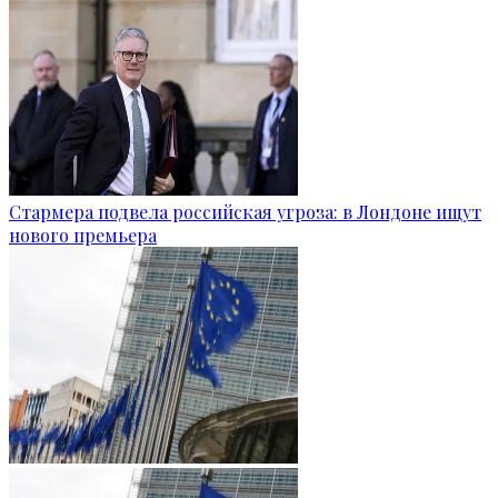
Стармера подвела российская угроза: в Лондоне ищут
нового премьера