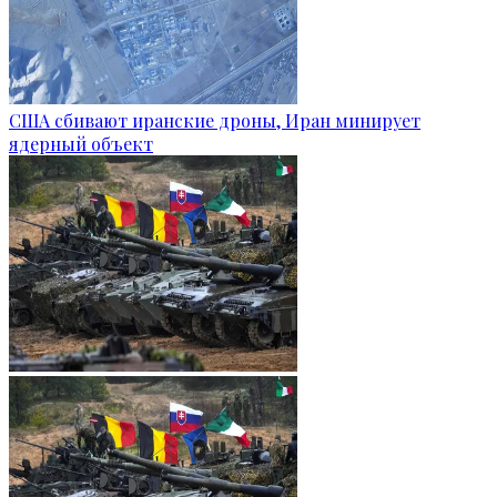
США сбивают иранские дроны, Иран минирует
ядерный объект