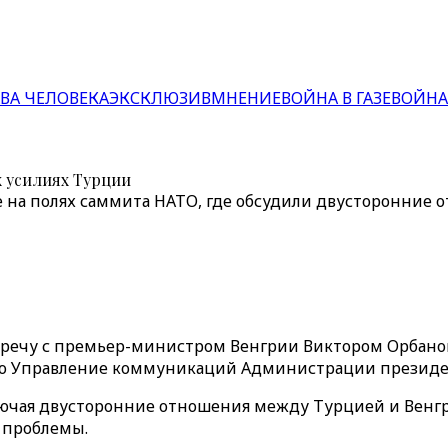
ВА ЧЕЛОВЕКА
ЭКСКЛЮЗИВ
МНЕНИЕ
ВОЙНА В ГАЗЕ
ВОЙНА
х усилиях Турции
 на полях саммита НАТО, где обсудили двусторонни
речу с премьер-министром Венгрии Виктором Орбаном 
ило Управление коммуникаций Администрации президе
ключая двусторонние отношения между Турцией и Венг
 проблемы.