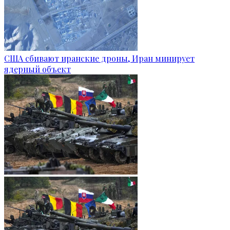
США сбивают иранские дроны, Иран минирует
ядерный объект