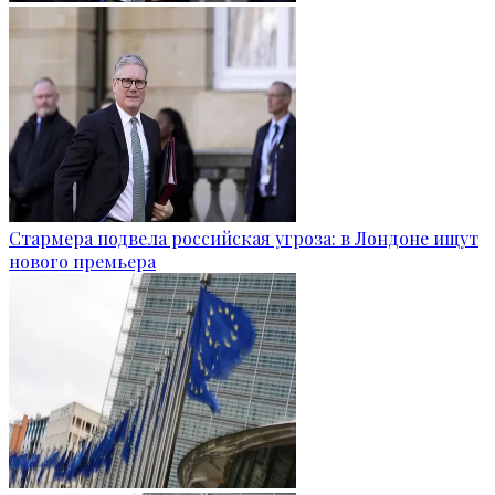
Стармера подвела российская угроза: в Лондоне ищут
нового премьера