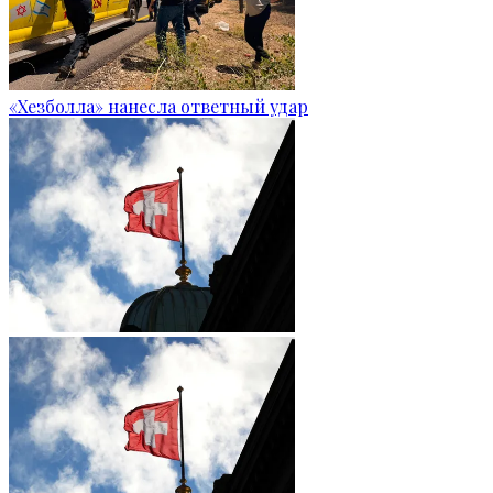
«Хезболла» нанесла ответный удар