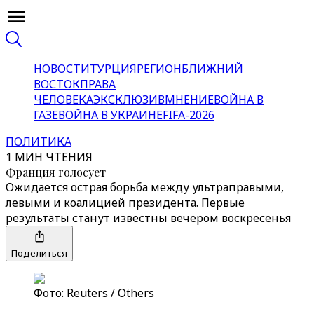
НОВОСТИ
ТУРЦИЯ
РЕГИОН
БЛИЖНИЙ
ВОСТОК
ПРАВА
ЧЕЛОВЕКА
ЭКСКЛЮЗИВ
МНЕНИЕ
ВОЙНА В
ГАЗЕ
ВОЙНА В УКРАИНЕ
FIFA-2026
ПОЛИТИКА
1 МИН ЧТЕНИЯ
Франция голосует
Ожидается острая борьба между ультраправыми,
левыми и коалицией президента. Первые
результаты станут известны вечером воскресенья
Поделиться
Фото: Reuters / Others