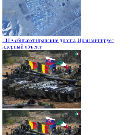
США сбивают иранские дроны, Иран минирует
ядерный объект