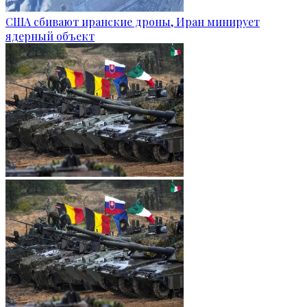
США сбивают иранские дроны, Иран минирует
ядерный объект