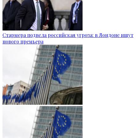
Стармера подвела российская угроза: в Лондоне ищут
нового премьера