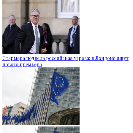
Стармера подвела российская угроза: в Лондоне ищут
нового премьера