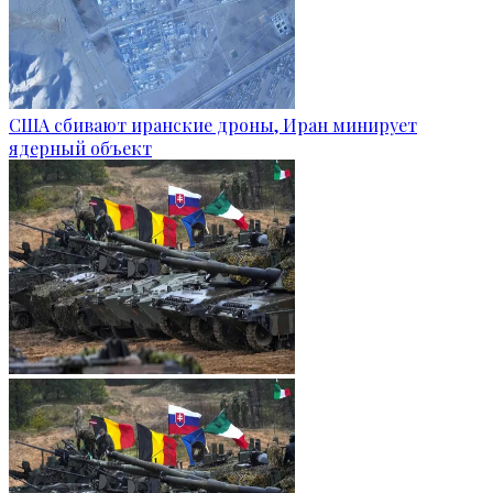
США сбивают иранские дроны, Иран минирует
ядерный объект