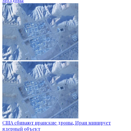
Молдовы
США сбивают иранские дроны, Иран минирует
ядерный объект