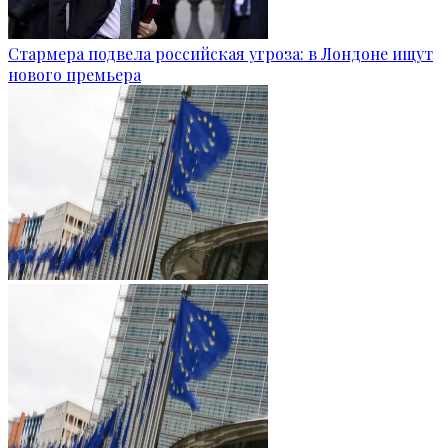
Стармера подвела российская угроза: в Лондоне ищут
нового премьера