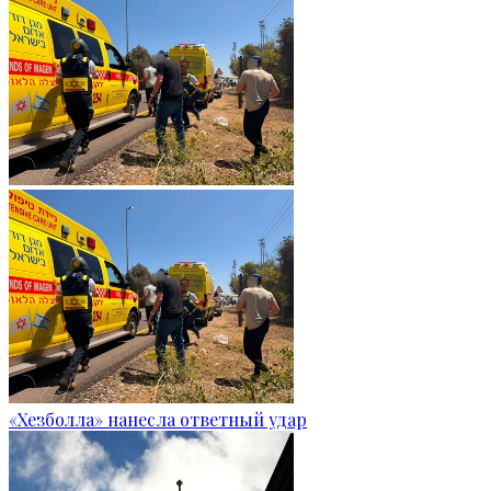
«Хезболла» нанесла ответный удар