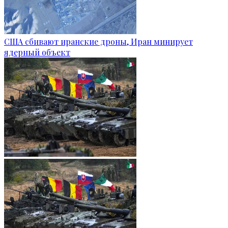
США сбивают иранские дроны, Иран минирует
ядерный объект