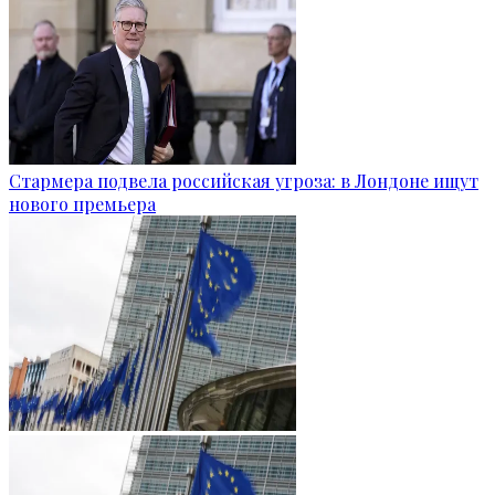
Стармера подвела российская угроза: в Лондоне ищут
нового премьера