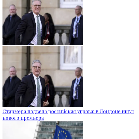
Стармера подвела российская угроза: в Лондоне ищут
нового премьера