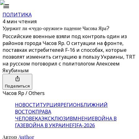
ПОЛИТИКА
4 мин чтения
Удержит ли «чудо-оружие» падение Часова Яра?
Российские военные взяли под контроль один из
районов города Часов Яр. О ситуации на фронте,
поставках истребителей F-16 и способах, которые
позволят изменить ситуацию в пользу Украины, TRT
на русском поговорил с политологом Алексеем
Якубиным
Поделиться
Часов Яр / Others
НОВОСТИ
ТУРЦИЯ
РЕГИОН
БЛИЖНИЙ
ВОСТОК
ПРАВА
ЧЕЛОВЕКА
ЭКСКЛЮЗИВ
МНЕНИЕ
ВОЙНА В
ГАЗЕ
ВОЙНА В УКРАИНЕ
FIFA-2026
Автор
Author