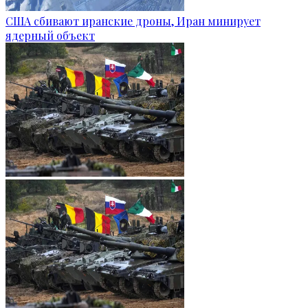
США сбивают иранские дроны, Иран минирует
ядерный объект