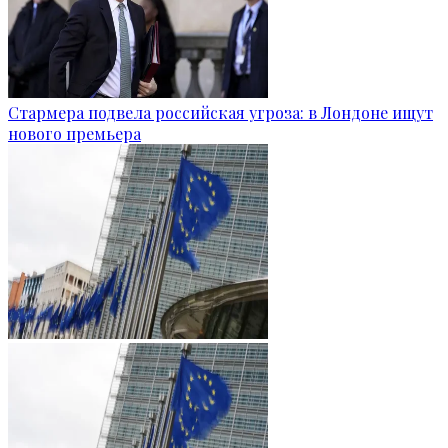
Стармера подвела российская угроза: в Лондоне ищут
нового премьера