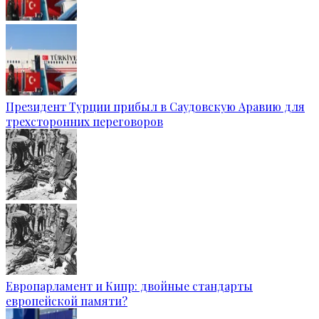
Президент Турции прибыл в Саудовскую Аравию для
трехсторонних переговоров
Европарламент и Кипр: двойные стандарты
европейской памяти?