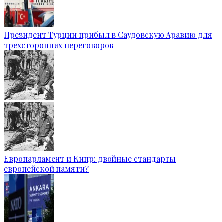
Президент Турции прибыл в Саудовскую Аравию для
трехсторонних переговоров
Европарламент и Кипр: двойные стандарты
европейской памяти?