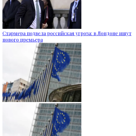
Стармера подвела российская угроза: в Лондоне ищут
нового премьера