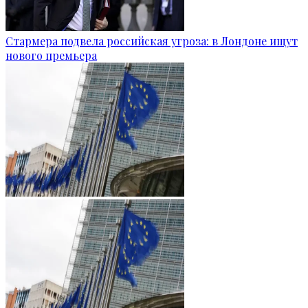
Стармера подвела российская угроза: в Лондоне ищут
нового премьера