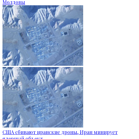
Молдовы
США сбивают иранские дроны, Иран минирует
ядерный объект