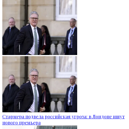
Стармера подвела российская угроза: в Лондоне ищут
нового премьера