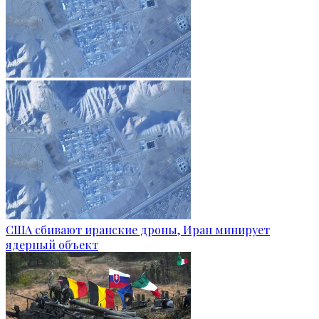
США сбивают иранские дроны, Иран минирует
ядерный объект