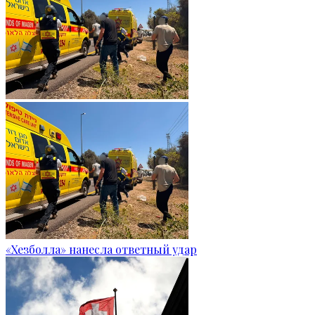
«Хезболла» нанесла ответный удар