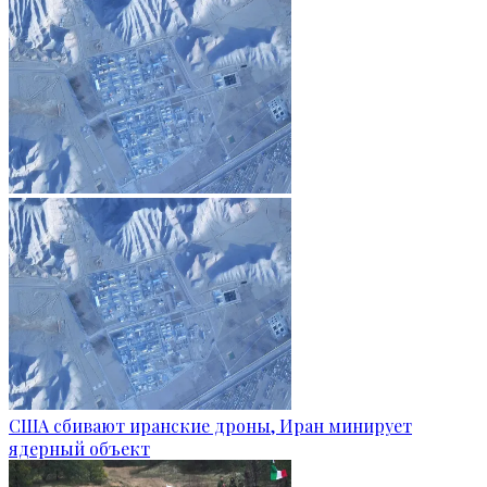
США сбивают иранские дроны, Иран минирует
ядерный объект