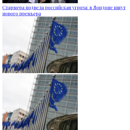
Стармера подвела российская угроза: в Лондоне ищут
нового премьера