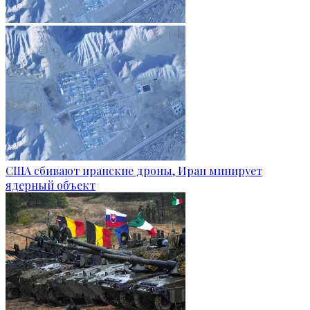
США сбивают иранские дроны, Иран минирует
ядерный объект