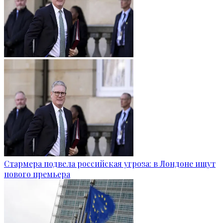
Стармера подвела российская угроза: в Лондоне ищут
нового премьера