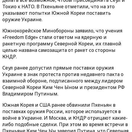
делать все возможное, чтобы присоединить Сеул и
Токио к НАТО. В Пхеньяне отметили, что на это
указывают попытки Южной Кореи поставить
оружие Украине.
Южнокорейское Минобороны заявило, что учения
«Freedom Edge» стали ответом на ядерную и
ракетную программу Северной Кореи, их главной
целью названа самозащита от ракет со стороны
КНДР.
Сеул ранее допустил прямые поставки оружия
Украине в знак протеста против недавнего пакта о
взаимной обороне, подписанного между лидером
Северной Кореи Ким Чен Ыном и президентом РФ
Владимиром Путиным.
Южная Корея и США ранее обвинили Пхеньян в
поставках оружия России, которое используется в
войне в Украине. И Москва, и КНДР отрицают какие-
либо подобные сделки. При этом во время встречи в
Пхеньяне Ким Чен Ын заверил Путина, что Северная