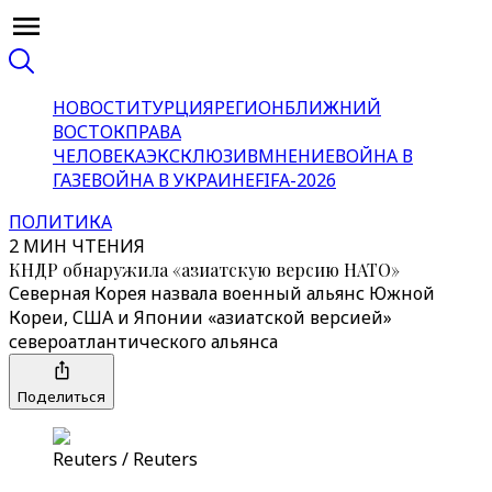
НОВОСТИ
ТУРЦИЯ
РЕГИОН
БЛИЖНИЙ
ВОСТОК
ПРАВА
ЧЕЛОВЕКА
ЭКСКЛЮЗИВ
МНЕНИЕ
ВОЙНА В
ГАЗЕ
ВОЙНА В УКРАИНЕ
FIFA-2026
ПОЛИТИКА
2 МИН ЧТЕНИЯ
КНДР обнаружила «азиатскую версию НАТО»
Северная Корея назвала военный альянс Южной
Кореи, США и Японии «азиатской версией»
североатлантического альянса
Поделиться
Reuters / Reuters