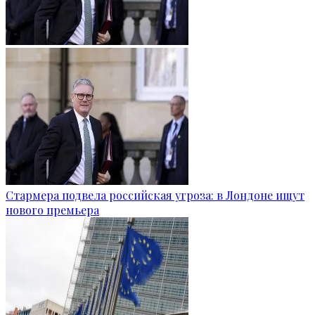
Стармера подвела российская угроза: в Лондоне ищут
нового премьера