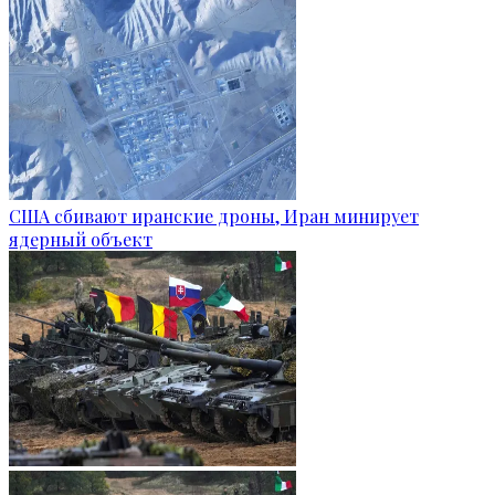
США сбивают иранские дроны, Иран минирует
ядерный объект