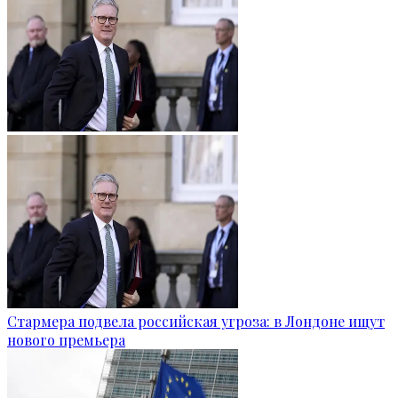
Стармера подвела российская угроза: в Лондоне ищут
нового премьера