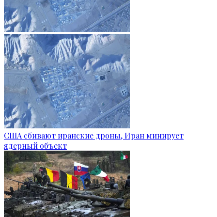
США сбивают иранские дроны, Иран минирует
ядерный объект