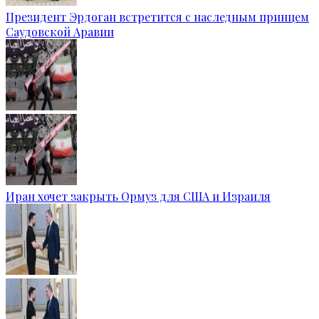
Президент Эрдоган встретится с наследным принцем
Саудовской Аравии
Иран хочет закрыть Ормуз для США и Израиля