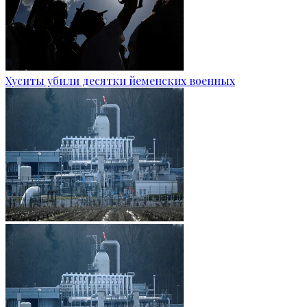
Хуситы убили десятки йеменских военных