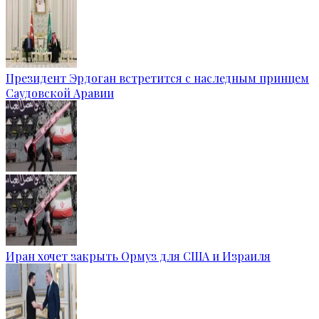
Президент Эрдоган встретится с наследным принцем
Саудовской Аравии
Иран хочет закрыть Ормуз для США и Израиля