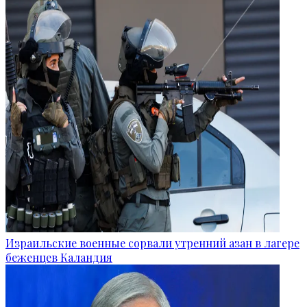
Израильские военные сорвали утренний азан в лагере
беженцев Каландия