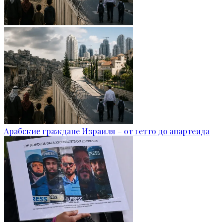
Арабские граждане Израиля – от гетто до апартеида