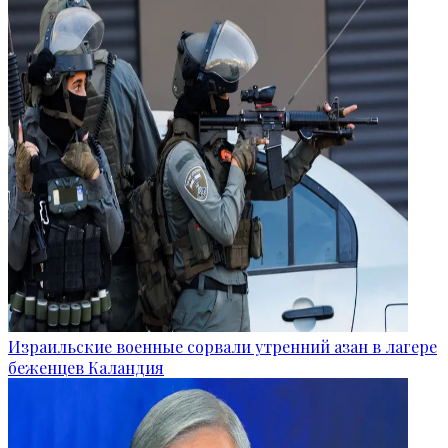
Израильские военные сорвали утренний азан в лагере
беженцев Каландия