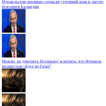
Израильские военные сорвали утренний азан в лагере
беженцев Каландия
Можно ли доверять Нетаньяху и верить, что Израиль
полностью уйдет из Газы?