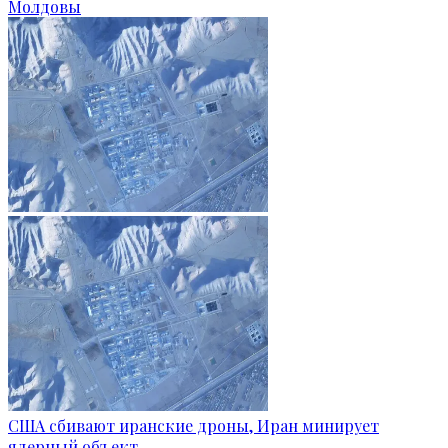
Молдовы
США сбивают иранские дроны, Иран минирует
ядерный объект