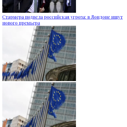
Стармера подвела российская угроза: в Лондоне ищут
нового премьера