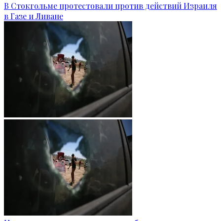
В Стокгольме протестовали против действий Израиля
в Газе и Ливане