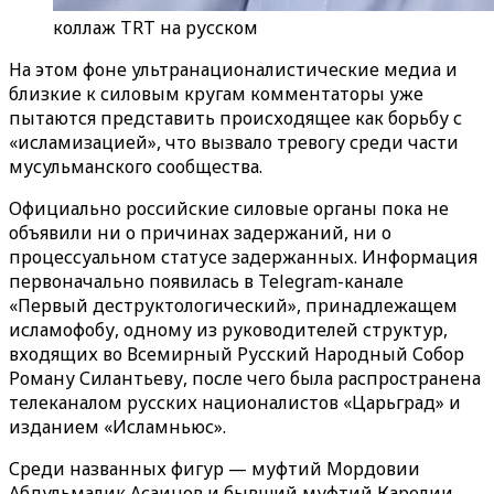
коллаж TRT на русском
На этом фоне ультранационалистические медиа и
близкие к силовым кругам комментаторы уже
пытаются представить происходящее как борьбу с
«исламизацией», что вызвало тревогу среди части
мусульманского сообщества.
Официально российские силовые органы пока не
объявили ни о причинах задержаний, ни о
процессуальном статусе задержанных. Информация
первоначально появилась в Telegram-канале
«Первый деструктологический», принадлежащем
исламофобу, одному из руководителей структур,
входящих во Всемирный Русский Народный Собор
Роману Силантьеву, после чего была распространена
телеканалом русских националистов «Царьград» и
изданием
«
Исламньюс
»
.
Среди названных фигур — муфтий Мордовии
Абдульмалик Асаинов и бывший муфтий Карелии