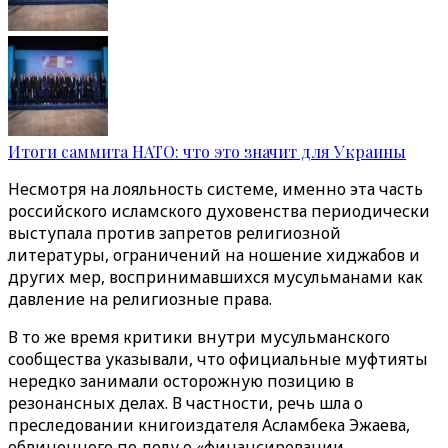
Итоги саммита НАТО: что это значит для Украины
Несмотря на лояльность системе, именно эта часть
российского исламского духовенства периодически
выступала против запретов религиозной
литературы, ограничений на ношение хиджабов и
других мер, воспринимавшихся мусульманами как
давление на религиозные права.
В то же время критики внутри мусульманского
сообщества указывали, что официальные муфтияты
нередко занимали осторожную позицию в
резонансных делах. В частности, речь шла о
преследовании книгоиздателя Асламбека Эжаева,
обвиненного по делу о «финансировании