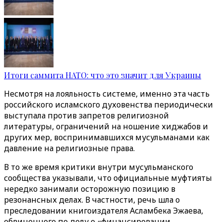
Итоги саммита НАТО: что это значит для Украины
Несмотря на лояльность системе, именно эта часть
российского исламского духовенства периодически
выступала против запретов религиозной
литературы, ограничений на ношение хиджабов и
других мер, воспринимавшихся мусульманами как
давление на религиозные права.
В то же время критики внутри мусульманского
сообщества указывали, что официальные муфтияты
нередко занимали осторожную позицию в
резонансных делах. В частности, речь шла о
преследовании книгоиздателя Асламбека Эжаева,
обвиненного по делу о «финансировании