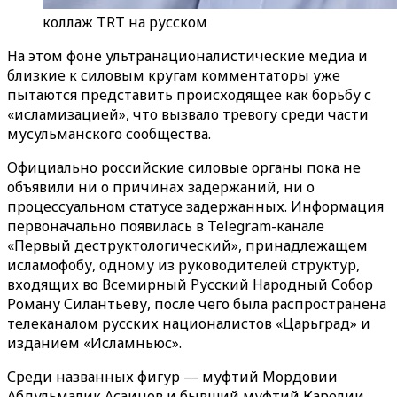
коллаж TRT на русском
На этом фоне ультранационалистические медиа и
близкие к силовым кругам комментаторы уже
пытаются представить происходящее как борьбу с
«исламизацией», что вызвало тревогу среди части
мусульманского сообщества.
Официально российские силовые органы пока не
объявили ни о причинах задержаний, ни о
процессуальном статусе задержанных. Информация
первоначально появилась в Telegram-канале
«Первый деструктологический», принадлежащем
исламофобу, одному из руководителей структур,
входящих во Всемирный Русский Народный Собор
Роману Силантьеву, после чего была распространена
телеканалом русских националистов «Царьград» и
изданием
«
Исламньюс
»
.
Среди названных фигур — муфтий Мордовии
Абдульмалик Асаинов и бывший муфтий Карелии