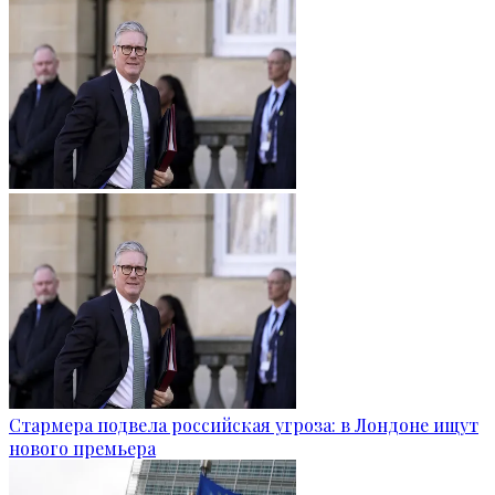
Стармера подвела российская угроза: в Лондоне ищут
нового премьера