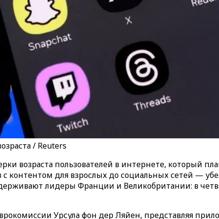
зраста / Reuters
рки возраста пользователей в интернете, который пл
с контентом для взрослых до социальных сетей — убе
ддерживают лидеры Франции и Великобритании: в чет
 Еврокомиссии Урсула фон дер Ляйен, представляя прил