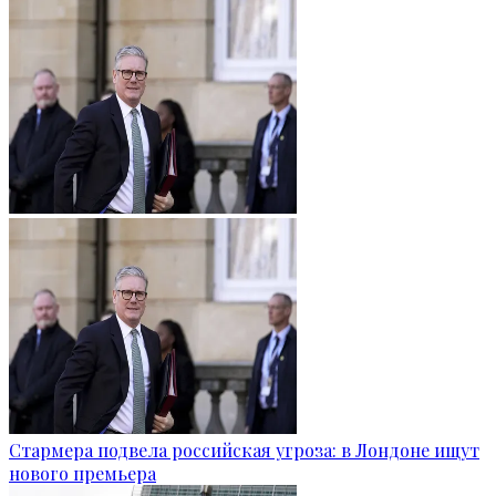
Стармера подвела российская угроза: в Лондоне ищут
нового премьера