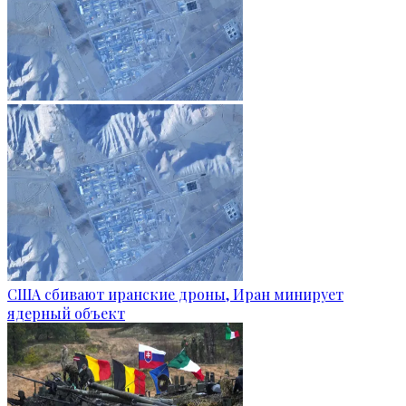
США сбивают иранские дроны, Иран минирует
ядерный объект