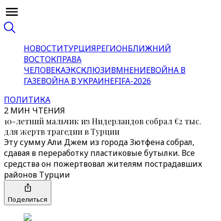
НОВОСТИ
ТУРЦИЯ
РЕГИОН
БЛИЖНИЙ
ВОСТОК
ПРАВА
ЧЕЛОВЕКА
ЭКСКЛЮЗИВ
МНЕНИЕ
ВОЙНА В
ГАЗЕ
ВОЙНА В УКРАИНЕ
FIFA-2026
ПОЛИТИКА
2 МИН ЧТЕНИЯ
10-летний мальчик из Нидерландов собрал €2 тыс.
для жертв трагедии в Турции
Эту сумму Али Джем из города Зютфена собрал,
сдавая в переработку пластиковые бутылки. Все
средства он пожертвовал жителям пострадавших
районов Турции
Поделиться