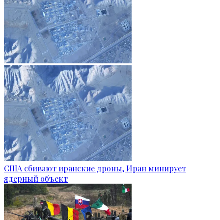
США сбивают иранские дроны, Иран минирует
ядерный объект