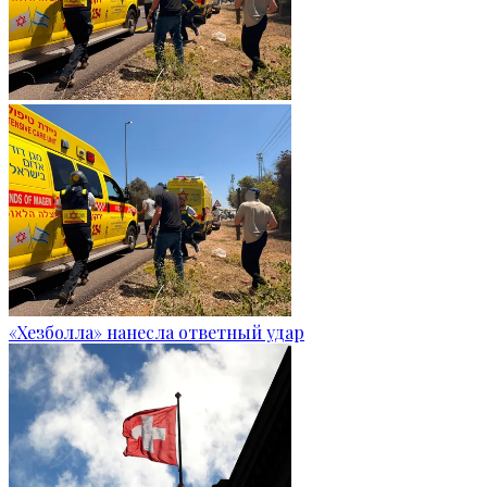
«Хезболла» нанесла ответный удар