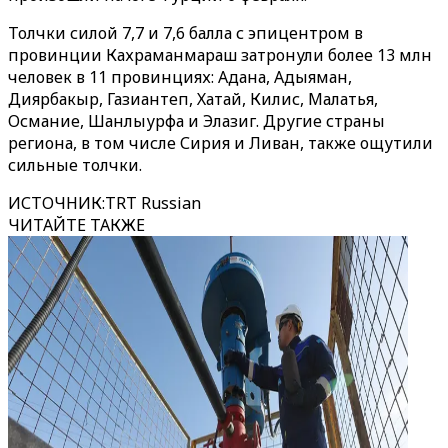
Толчки силой 7,7 и 7,6 балла с эпицентром в
провинции Кахраманмараш затронули более 13 млн
человек в 11 провинциях: Адана, Адыяман,
Диярбакыр, Газиантеп, Хатай, Килис, Малатья,
Османие, Шанлыурфа и Элазиг. Другие страны
региона, в том числе Сирия и Ливан, также ощутили
сильные толчки.
ИСТОЧНИК
:
TRT Russian
ЧИТАЙТЕ ТАКЖЕ