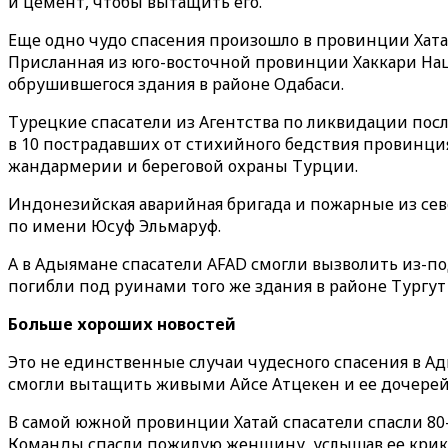
и цемент, чтобы вытащить его.
Еще одно чудо спасения произошло в провинции Хатай
Присланная из юго-восточной провинции Хаккари На
обрушившегося здания в районе Одабаси.
Турецкие спасатели из Агентства по ликвидации посл
в 10 пострадавших от стихийного бедствия провинция
жандармерии и береговой охраны Турции.
Индонезийская аварийная бригада и пожарные из се
по имени Юсуф Эльмаруф.
А в Адыямане спасатели AFAD смогли вызволить из-под
погибли под руинами того же здания в районе Тургут Р
Больше хороших новостей
Это не единственные случаи чудесного спасения в А
смогли вытащить живыми Айсе Атцекен и ее дочерей
В самой южной провинции Хатай спасатели спасли 80
Команды спасли пожилую женщину, услышав ее крик о