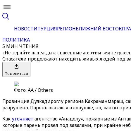
НОВОСТИ
ТУРЦИЯ
РЕГИОН
БЛИЖНИЙ ВОСТОК
ПРА
ПОЛИТИКА
5 МИН ЧТЕНИЯ
«Не теряйте надежды»: спасенные жертвы землетрясен
Спасатели продолжают находить живых людей под за
Поделиться
Фото: АА / Others
Провинция Дулкадироглу региона Кахраманмараш, сам
разрушено. Парень оказался в ловушке, но, как он при
Как
уточняет
агентство «‎Анадолу»‎, пожарные из Ант
которые парень провел под завалами, при крайне неб