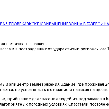
ВА ЧЕЛОВЕКА
ЭКСКЛЮЗИВ
МНЕНИЕ
ВОЙНА В ГАЗЕ
ВОЙНА
ия помогают не отчаяться
валами в пострадавших от удара стихии регионах юга
ый эпицентр землетрясения. Здание, где проживал 24
знается, не успел впасть в отчаяние и написал на щебне
альи, прибывшие для спасения людей из-под завалов в 
лагоприятных погодных условиях. Спасатели постоянн