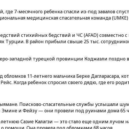
, где 7-месячного ребенка спасли из-под завалов спус
циональная медицинская спасательная команда (UMKE)
едствий стихийных бедствий и ЧС (AFAD) совместно с 
х Турции. В район прибыли свыше 25 тыс. сотрудников
веро-западной турецкой провинции Коджаэли поздно в
 обломков 11-летнего мальчика Берке Дагларасара, кот
ейс. Когда ребенок спросил своего дядю, где его родит
дыямане. Поисково-спасательные службы услышали шум 
 Эмине и Фейзу — они провели под руинами дома 65 ч
-летнюю Сазие Калагзи — это стало еще одним лучом
 помощи. Она провела под обломками 68 часов.