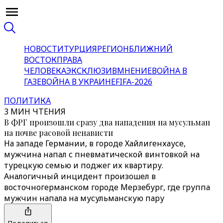
НОВОСТИ
ТУРЦИЯ
РЕГИОН
БЛИЖНИЙ
ВОСТОК
ПРАВА
ЧЕЛОВЕКА
ЭКСКЛЮЗИВ
МНЕНИЕ
ВОЙНА В
ГАЗЕ
ВОЙНА В УКРАИНЕ
FIFA-2026
ПОЛИТИКА
3 МИН ЧТЕНИЯ
В ФРГ произошли сразу два нападения на мусульман
на почве расовой ненависти
На западе Германии, в городе Хайлигенхаусе,
мужчина напал с пневматической винтовкой на
турецкую семью и поджег их квартиру.
Аналогичный инцидент произошел в
восточногерманском городе Мерзебург, где группа
мужчин напала на мусульманскую пару