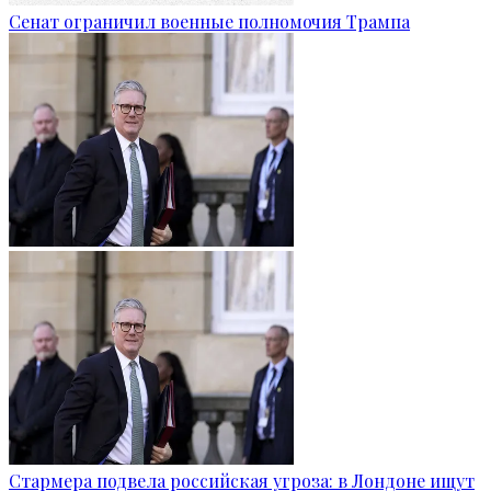
Сенат ограничил военные полномочия Трампа
Стармера подвела российская угроза: в Лондоне ищут