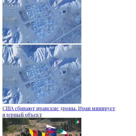
США сбивают иранские дроны, Иран минирует
ядерный объект