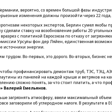
ермании, вероятно, со времен большой фазы индустриа
ерьезные изменения должны произойти через 22 года, 
и прогнозам некоторых экспертов, Берлин сумел якобы 
 сделали ставку на возобновление работы 20 угольны
 вразрез с политикой Евросоюза по отказу от загрязн
комиссии Урсулы фон дер Ляйен, единственная возможн
е источники энергии.
м трудом. Во-первых, это дорого. Во-вторых, бизнес не
о, чтобы профинансировать демонтаж труб, ТЭС, ТЭЦ, АЗ
аутины из панелей на каждой крыше и ветряков на ка
селению сложно понять, за что стоит платить, а что пр
» Валерий Емельянов.
ньше загрязнять атмосферу, ввели максимальный объем
се заговорили об углеродном налоге. В результате в Е