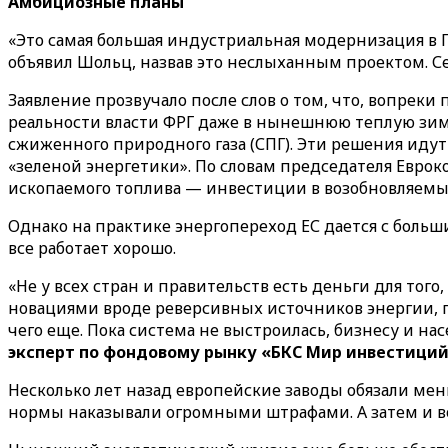
Амбициозные планы
«Это самая большая индустриальная модернизация в Г
объявил Шольц, назвав это неслыханным проектом. С
Заявление прозвучало после слов о том, что, вопрек
реальности власти ФРГ даже в нынешнюю теплую зиму
сжиженного природного газа (СПГ). Эти решения идут
«зеленой энергетики». По словам председателя Евро
ископаемого топлива — инвестиции в возобновляемы
Однако на практике энергопереход ЕС дается с больши
все работает хорошо.
«Не у всех стран и правительств есть деньги для тог
новациями вроде реверсивных источников энергии, п
чего еще. Пока система не выстроилась, бизнесу и на
эксперт по фондовому рынку «БКС Мир инвестиций
Несколько лет назад европейские заводы обязали ме
нормы наказывали огромными штрафами. А затем и вов