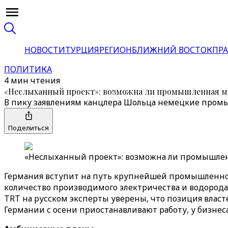
НОВОСТИ
ТУРЦИЯ
РЕГИОН
БЛИЖНИЙ ВОСТОК
ПРА
ПОЛИТИКА
4 мин чтения
«Неслыханный проект»: возможна ли промышленная м
В пику заявлениям канцлера Шольца немецкие пром
Поделиться
«Неслыханный проект»: возможна ли промышлен
Германия вступит на путь крупнейшей промышленной
количество производимого электричества и водорода
TRT на русском эксперты уверены, что позиция власт
Германии с осени приостанавливают работу, у бизнес