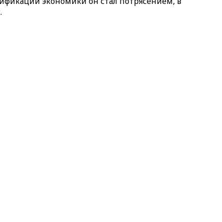
ификации экономики он стал потрясением, в
.