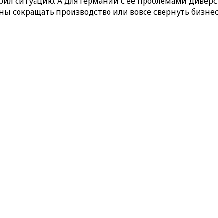
ил ситуацию. А для Германии с ее проблемами диверс
ы сокращать производство или вовсе свернуть бизнес