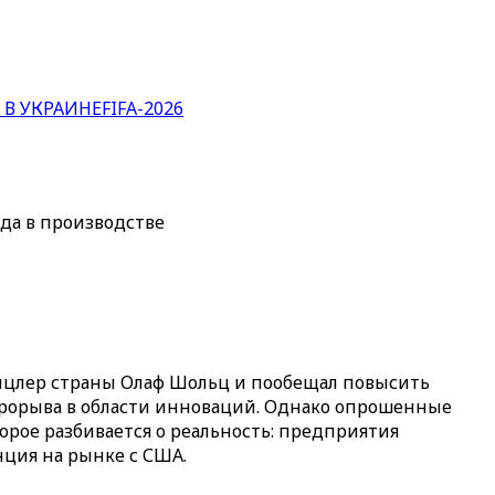
 В УКРАИНЕ
FIFA-2026
да в производстве
нцлер страны Олаф Шольц и пообещал повысить
 прорыва в области инноваций. Однако опрошенные
орое разбивается о реальность: предприятия
нция на рынке с США.