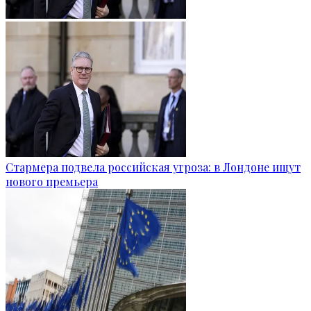
Стармера подвела российская угроза: в Лондоне ищут
нового премьера