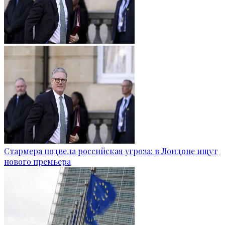
Стармера подвела российская угроза: в Лондоне ищут
нового премьера