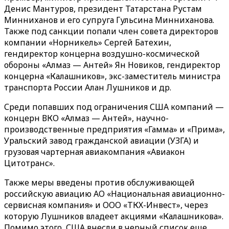
Денис Мантуров, президент Татарстана Рустам
Минниханов и его супруга Гульсина Минниханова.
Также под санкции попали член совета директоров
компании «Норникель» Сергей Батехин,
гендиректор концерна воздушно-космической
обороны «Алмаз — Антей» Ян Новиков, гендиректор
концерна «Калашников», экс-заместитель министра
транспорта России Алан Лушников и др.
Среди попавших под ограничения США компаний —
концерн ВКО «Алмаз — Антей», научно-
производственные предприятия «Гамма» и «Прима»,
Уральский завод гражданской авиации (УЗГА) и
грузовая чартерная авиакомпания «Авиакон
Цитотранс».
Также меры введены против обслуживающей
российскую авиацию АО «Национальная авиационно-
сервисная компания» и ООО «ТКХ-Инвест», через
которую Лушников владеет акциями «Калашникова».
Помимо этого, США внесли в черный список еще