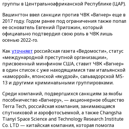
группы в Центральноафриканской Республике (ЦАР).
Вашингтон ввел санкции против ЧВК «Вагнер» еще в
2017 году. Годом ранее под ограничения также попал
ее основатель Евгений Пригожин, который
официально подтвердил свою роль в ЧВК лишь
осенью 2022-го.
Как
уточняет
российская газета «‎Ведомости»‎, статус
«международной преступной организации»,
присвоенный минфином США, ставит ЧВК «Вагнер»
в один список с уже находящимися там итальянской
«каморрой», японской «якудзой», сальвадорской MS-
13 и другими криминальными группировками.
Среди компаний, подвергшихся санкциям за якобы
пособничество «Вагнеру», — акционерное общество
Terra Tech, российская компания, занимающаяся
спутниковой и аэрофотосъемкой, а также Changsha
Tianyi Space Science and Technology Research Institute
Co. LTD — китайская компания, которая помогла