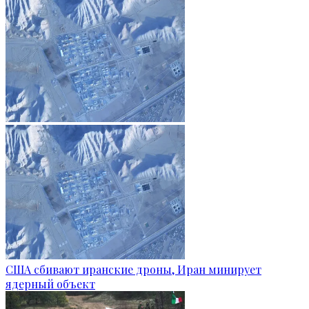
США сбивают иранские дроны, Иран минирует
ядерный объект