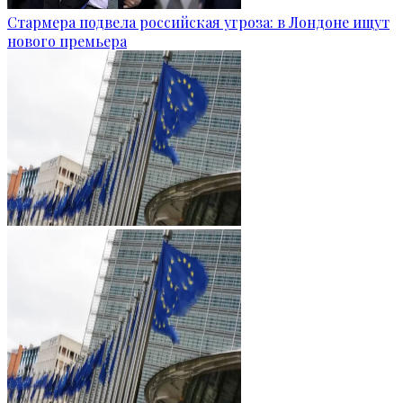
Стармера подвела российская угроза: в Лондоне ищут
нового премьера