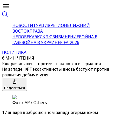
НОВОСТИ
ТУРЦИЯ
РЕГИОН
БЛИЖНИЙ
ВОСТОК
ПРАВА
ЧЕЛОВЕКА
ЭКСКЛЮЗИВ
МНЕНИЕ
ВОЙНА В
ГАЗЕ
ВОЙНА В УКРАИНЕ
FIFA-2026
ПОЛИТИКА
6 МИН ЧТЕНИЯ
Как развиваются протесты экологов в Германии
На западе ФРГ экоактивисты вновь бастуют против
развития добычи угля
Поделиться
Фото: AP / Others
17 января в заброшенном западногерманском