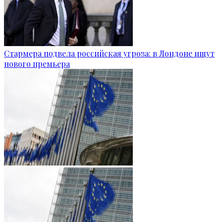
Стармера подвела российская угроза: в Лондоне ищут
нового премьера