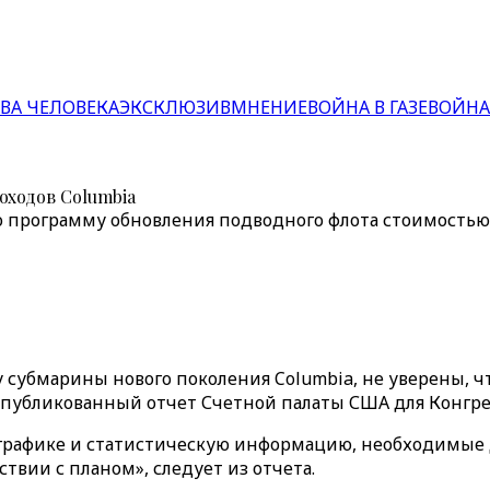
ВА ЧЕЛОВЕКА
ЭКСКЛЮЗИВ
МНЕНИЕ
ВОЙНА В ГАЗЕ
ВОЙНА
оходов Columbia
 программу обновления подводного флота стоимостью $
убмарины нового поколения Columbia, не уверены, чт
опубликованный отчет Счетной палаты США для Конгре
графике и статистическую информацию, необходимые д
твии с планом», следует из отчета.