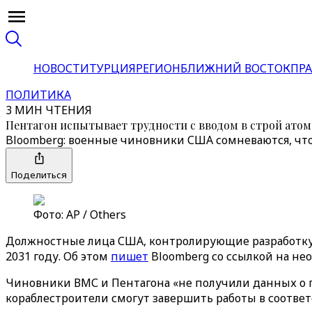
НОВОСТИ
ТУРЦИЯ
РЕГИОН
БЛИЖНИЙ ВОСТОК
ПРА
ПОЛИТИКА
3 МИН ЧТЕНИЯ
Пентагон испытывает трудности с вводом в строй атом
Bloomberg: военные чиновники США сомневаются, что
Поделиться
Фото: AP / Others
Должностные лица США, контролирующие разработку с
2031 году. Об этом
пишет
Bloomberg со ссылкой на не
Чиновники ВМС и Пентагона «не получили данных о 
кораблестроители смогут завершить работы в соответс