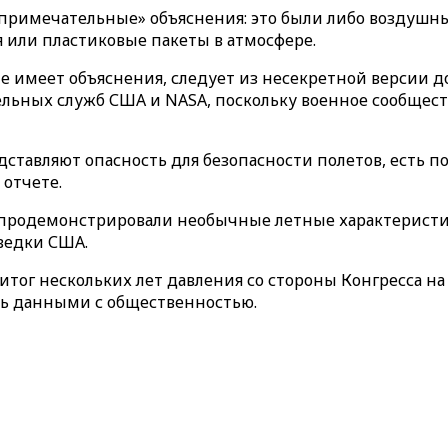
епримечательные» объяснения: это были либо воздушн
 или пластиковые пакеты в атмосфере.
 имеет объяснения, следует из несекретной версии до
льных служб США и NASA, поскольку военное сообществ
авляют опасность для безопасности полетов, есть пот
 отчете.
в продемонстрировали необычные летные характерист
ведки США.
 итог нескольких лет давления со стороны Конгресса 
сь данными с общественностью.