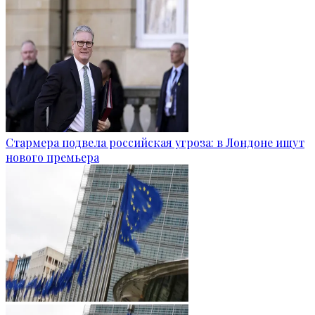
Стармера подвела российская угроза: в Лондоне ищут
нового премьера