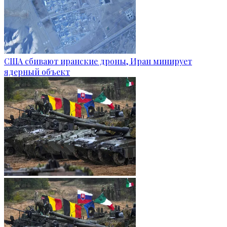
США сбивают иранские дроны, Иран минирует
ядерный объект