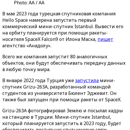
Photo: AA / AA
В мае 2023 года турецкая спутниковая компания
Hello Space намерена запустить первый
коммерческий мини-спутник İstanbul. Вывести его
на орбиту планируется при помощи ракеты-
носителя SpaceX Falcon9 от Илона Маска,
пишет
агентство «‎Анадолу»‎.
Всего же компания запустит 80 аналогичных
объектов, они будут обеспечивать передачу данных
в любую точку мира.
В январе 2022 года Турция уже
запустила
мини-
спутник Grizu-263A, разработанный командой
студентов из университета Бюлент Эджевит. Он
также был запущен при помощи ракеты от SpaceX.
Grizu-263A фотографировал Землю и посылал кадры
на станцию в Турции. Мини-спутник Istanbul,
который планируется запустить в 2023 году, будет
обеспечивать доступную спутниковую связь,