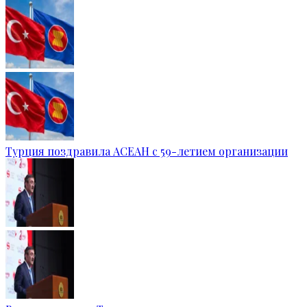
Турция поздравила АСЕАН с 59-летием организации