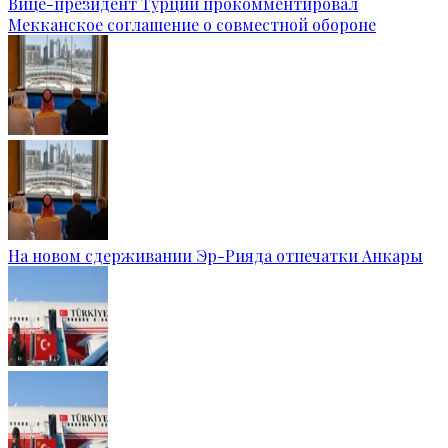
Вице-президент Турции прокомментировал
Мекканское соглашение о совместной обороне
На новом сдерживании Эр-Рияда отпечатки Анкары