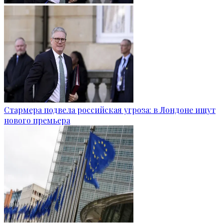
Стармера подвела российская угроза: в Лондоне ищут
нового премьера