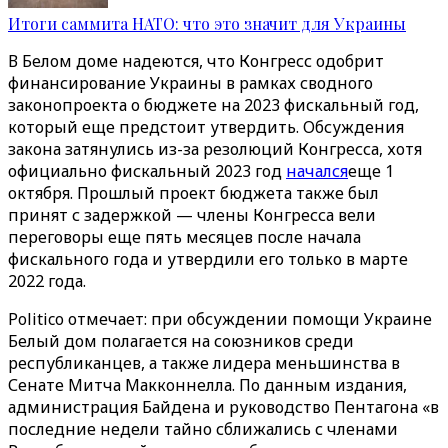
Итоги саммита НАТО: что это значит для Украины
В Белом доме надеются, что Конгресс одобрит
финансирование Украины в рамках сводного
законопроекта о бюджете на 2023 фискальный год,
который еще предстоит утвердить. Обсуждения
закона затянулись из-за резолюций Конгресса, хотя
официально фискальный 2023 год
начался
еще 1
октября. Прошлый проект бюджета также был
принят с задержкой — члены Конгресса вели
переговоры еще пять месяцев после начала
фискального года и утвердили его только в марте
2022 года.
Politico отмечает: при обсуждении помощи Украине
Белый дом полагается на союзников среди
республиканцев, а также лидера меньшинства в
Сенате Митча Макконнелла. По данным издания,
администрация Байдена и руководство Пентагона «‎‎в
последние недели тайно сближались с членами