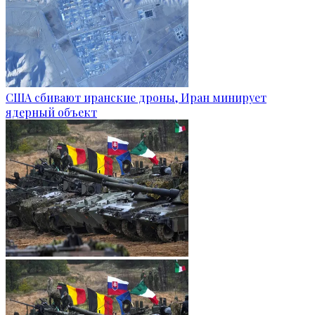
США сбивают иранские дроны, Иран минирует
ядерный объект