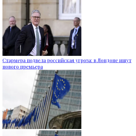
Стармера подвела российская угроза: в Лондоне ищут
нового премьера