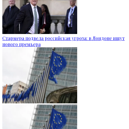
Стармера подвела российская угроза: в Лондоне ищут
нового премьера