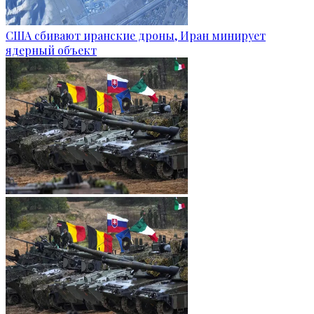
США сбивают иранские дроны, Иран минирует
ядерный объект