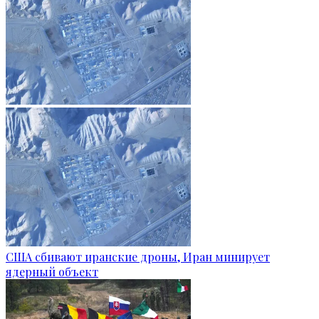
США сбивают иранские дроны, Иран минирует
ядерный объект