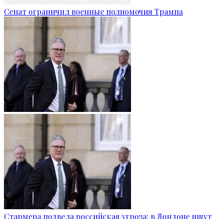
Сенат ограничил военные полномочия Трампа
Стармера подвела российская угроза: в Лондоне ищут