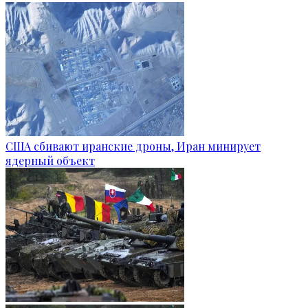
США сбивают иранские дроны, Иран минирует
ядерный объект