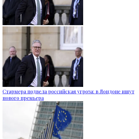
Стармера подвела российская угроза: в Лондоне ищут
нового премьера